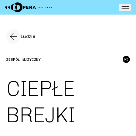
Otw
Ludzie
ZESPÓŁ MUZYCZNY
CIEPŁE
BREJKI