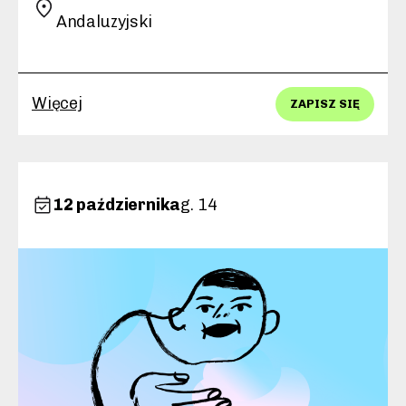
Andaluzyjski
Więcej
ZAPISZ SIĘ
12 października
g. 14