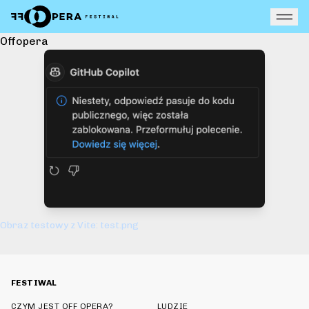
Otw
Offopera
Obraz testowy z Vite: test.png
FESTIWAL
CZYM JEST OFF OPERA?
LUDZIE