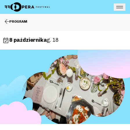
Otw
PROGRAM
8 października
g. 18